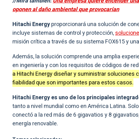
//Mirá también:
Una empresa quiere encender una c
oponen al daño ambiental que provocarían
Hitachi Energy
proporcionará una solución de conex
incluye sistemas de control y protección,
solucion
misión crítica a través de su sistema FOX615 y una 
Además, la solución comprende una amplia experi
en ingeniería y con los requisitos de códigos de red
a Hitachi Energy diseñar y suministrar soluciones
fiabilidad que son importantes para estos casos.
Hitachi Energy es uno de los principales integra
tanto a nivel mundial como en América Latina. Solo e
conectó a la red más de 6 gigavatios y 8 gigavatio
energía renovable.