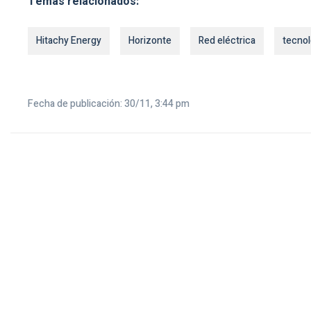
Temas relacionados:
Hitachy Energy
Horizonte
Red eléctrica
tecnol
Fecha de publicación: 30/11, 3:44 pm