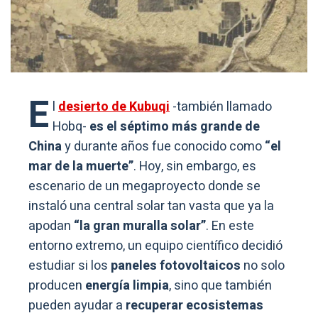
E
l
desierto de Kubuqi
-también llamado
Hobq-
es el séptimo más grande de
China
y durante años fue conocido como
“el
mar de la muerte”
. Hoy, sin embargo, es
escenario de un megaproyecto donde se
instaló una central solar tan vasta que ya la
apodan
“la gran muralla solar”
. En este
entorno extremo, un equipo científico decidió
estudiar si los
paneles fotovoltaicos
no solo
producen
energía limpia
, sino que también
pueden ayudar a
recuperar ecosistemas