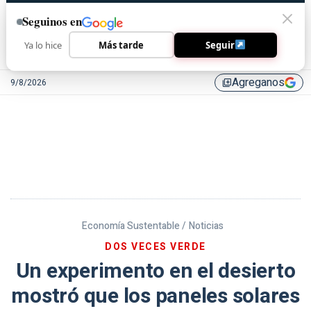
Seguinos en
Ya lo hice
Más tarde
Seguir
Agreganos
9/8/2026
library_add
Economía Sustentable /
Noticias
DOS VECES VERDE
Un experimento en el desierto
mostró que los paneles solares