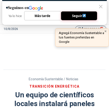
Seguinos en
Ya lo hice
Más tarde
Seguir
Agreganos
10/8/2026
library_add
Economía Sustentable /
Noticias
TRANSICIÓN ENERGÉTICA
Un equipo de científicos
locales instalará paneles