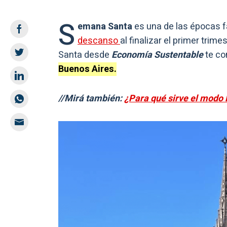
S
emana Santa
es una de las épocas f
descanso
al finalizar el primer tri
Santa desde
Economía Sustentable
te c
Buenos Aires.
//Mirá también:
¿Para qué sirve el modo 