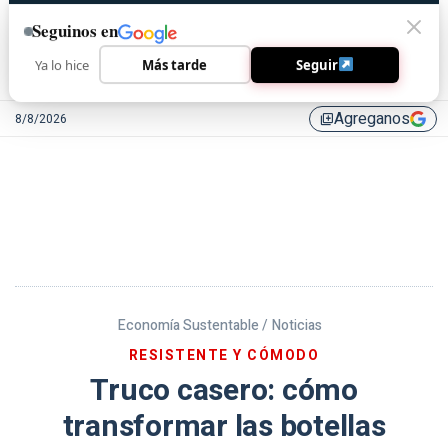
Seguinos en
Ya lo hice
Más tarde
Seguir
Agreganos
8/8/2026
library_add
Economía Sustentable /
Noticias
RESISTENTE Y CÓMODO
Truco casero: cómo
transformar las botellas