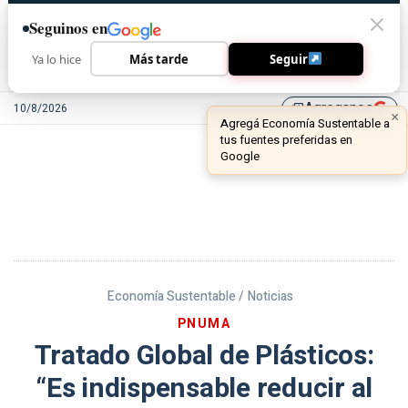
Seguinos en
Ya lo hice
Más tarde
Seguir
Agreganos
10/8/2026
library_add
Economía Sustentable /
Noticias
PNUMA
Tratado Global de Plásticos:
“Es indispensable reducir al