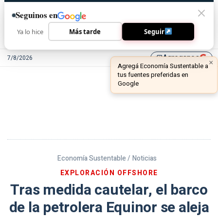
Seguinos en
Ya lo hice
Más tarde
Seguir
Agreganos
7/8/2026
library_add
Economía Sustentable /
Noticias
EXPLORACIÓN OFFSHORE
Tras medida cautelar, el barco
de la petrolera Equinor se aleja