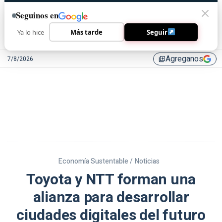
Seguinos en
Ya lo hice
Más tarde
Seguir
Agreganos
7/8/2026
library_add
Economía Sustentable /
Noticias
Toyota y NTT forman una
alianza para desarrollar
ciudades digitales del futuro