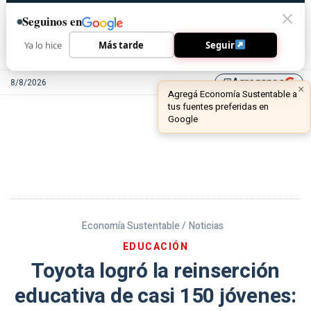
Seguinos en
Ya lo hice
Más tarde
Seguir
Agreganos
8/8/2026
library_add
Economía Sustentable /
Noticias
EDUCACIÓN
Toyota logró la reinserción
educativa de casi 150 jóvenes: