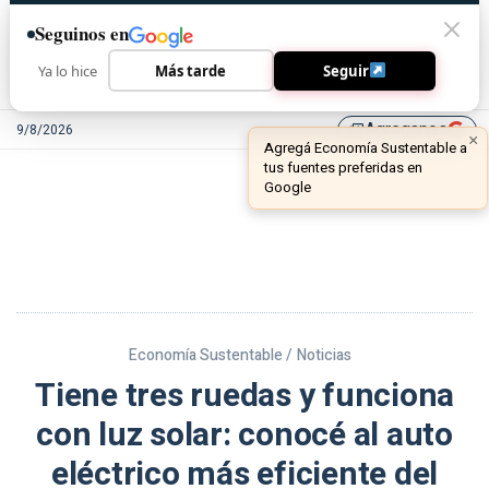
Seguinos en
Ya lo hice
Más tarde
Seguir
Agreganos
9/8/2026
library_add
Economía Sustentable /
Noticias
Tiene tres ruedas y funciona
con luz solar: conocé al auto
eléctrico más eficiente del