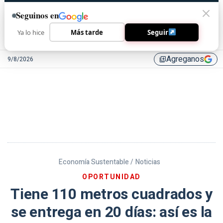
Seguinos en
Ya lo hice
Más tarde
Seguir
Agreganos
9/8/2026
library_add
Economía Sustentable /
Noticias
OPORTUNIDAD
Tiene 110 metros cuadrados y
se entrega en 20 días: así es la