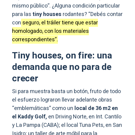
mismo público”. ¿Alguna condición particular
para las
tiny houses
rodantes? “Debés contar
con
seguro, el tráiler tiene que estar
homologado, con los materiales
correspondientes”.
Tiny houses, on fire: una
demanda que no para de
crecer
Si para muestra basta un botón, fruto de todo
el esfuerzo lograron llevar adelante obras
“emblemáticas” como un
local de 36 m2 en
el Kaddy Golf,
en Driving Norte, en Int. Cantilo
y La Pampa (CABA); el local Tuna Pets, en San
Isidro; un taller de arte móbil para la