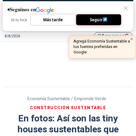
Seguinos en
Ya lo hice
Más tarde
Seguir
Agreganos
8/8/2026
library_add
Economía Sustentable /
Emprende Verde
CONSTRUCCIÓN SUSTENTABLE
En fotos: Así son las tiny
houses sustentables que