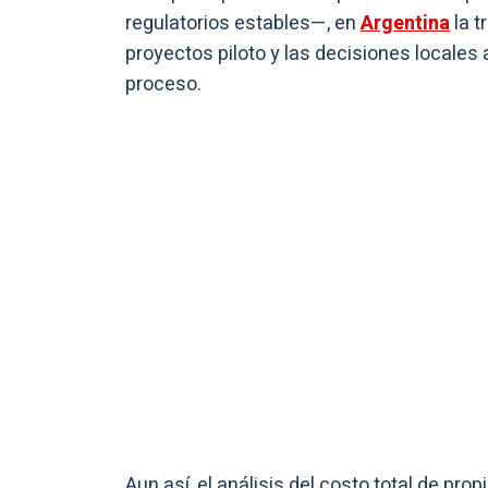
regulatorios estables—, en
Argentina
la t
proyectos piloto y las decisiones locales 
proceso.
Aun así, el análisis del costo total de pr