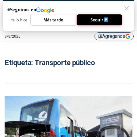
Seguinos en
Ya lo hice
Más tarde
Seguir
Agreganos
8/8/2026
library_add
Etiqueta:
Transporte público