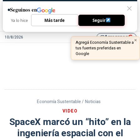
Seguinos en
Ya lo hice
Más tarde
Seguir
Agreganos
10/8/2026
library_add
Economía Sustentable /
Noticias
VIDEO
SpaceX marcó un “hito” en la
ingeniería espacial con el