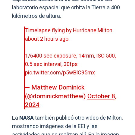
laboratorio espacial que orbita la Tierra a 400
kilómetros de altura.
Timelapse flying by Hurricane Milton
about 2 hours ago.
1/6400 sec exposure, 14mm, ISO 500,
0.5 sec interval, 30fps
pic.twitter.com/p5wBlC95mx
— Matthew Dominick
(@dominickmatthew)
October 8,
2024
La
NASA
también publicó otro video de Milton,
mostrando imágenes de la EEI y las
actividades que se realizan allí. En la imagen,