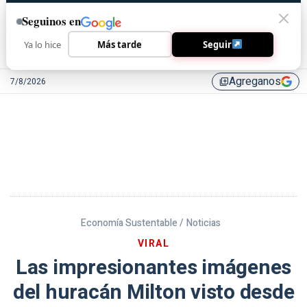
Seguinos en
Ya lo hice
Más tarde
Seguir
Agreganos
7/8/2026
library_add
Economía Sustentable /
Noticias
VIRAL
Las impresionantes imágenes
del huracán Milton visto desde