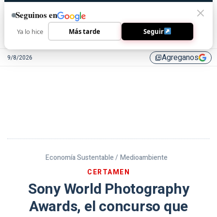
Seguinos en
Ya lo hice
Más tarde
Seguir
Agreganos
9/8/2026
library_add
Economía Sustentable /
Medioambiente
CERTAMEN
Sony World Photography
Awards, el concurso que