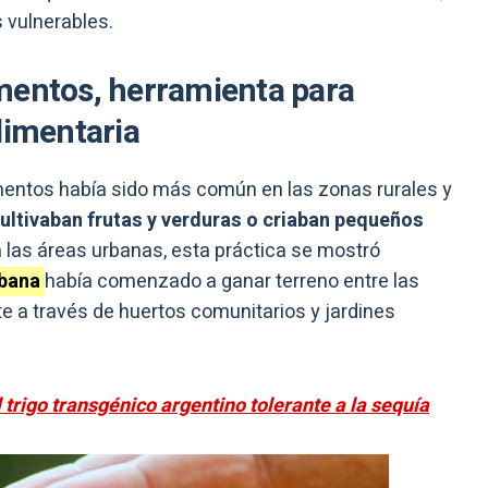
 vulnerables.
mentos, herramienta para
limentaria
mentos había sido más común en las zonas rurales y
ultivaban frutas y verduras o criaban pequeños
 las áreas urbanas, esta práctica se mostró
rbana
había comenzado a ganar terreno entre las
 a través de huertos comunitarios y jardines
trigo transgénico argentino tolerante a la sequía