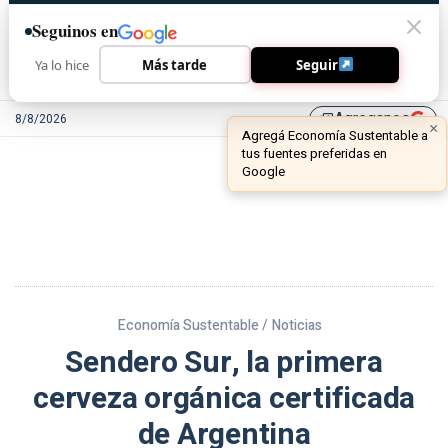
Seguinos en
Ya lo hice
Más tarde
Seguir
Agreganos
8/8/2026
library_add
Economía Sustentable /
Noticias
Sendero Sur, la primera
cerveza orgánica certificada
de Argentina