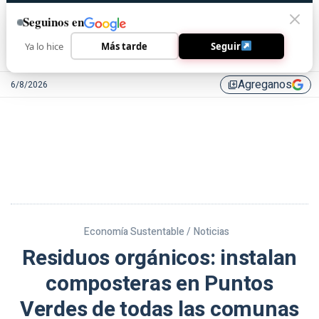
Seguinos en
Ya lo hice
Más tarde
Seguir
Agreganos
6/8/2026
library_add
Economía Sustentable /
Noticias
Residuos orgánicos: instalan
composteras en Puntos
Verdes de todas las comunas