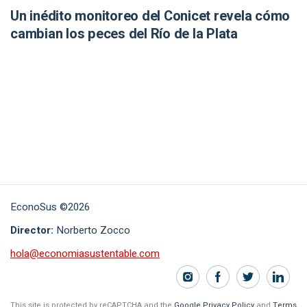
Un inédito monitoreo del Conicet revela cómo
cambian los peces del Río de la Plata
EconoSus ©2026
Director:
Norberto Zocco
hola@economiasustentable.com
This site is protected by reCAPTCHA and the
Google Privacy Policy
and
Terms