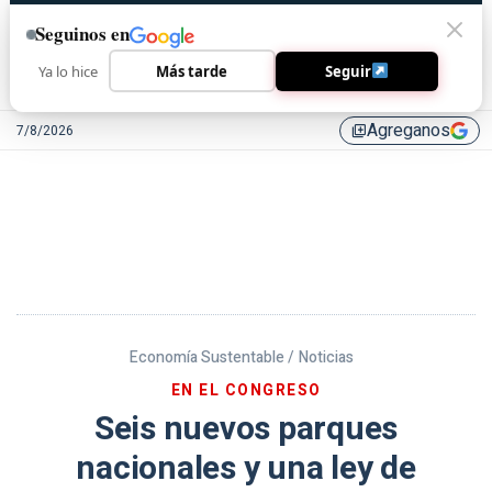
Seguinos en
Ya lo hice
Más tarde
Seguir
Agreganos
7/8/2026
library_add
Economía Sustentable /
Noticias
EN EL CONGRESO
Seis nuevos parques
nacionales y una ley de