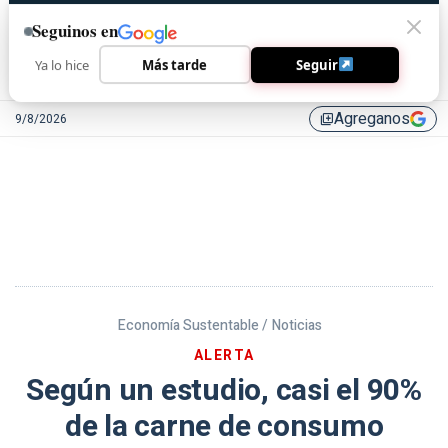
Seguinos en
Ya lo hice
Más tarde
Seguir
Agreganos
9/8/2026
library_add
Economía Sustentable /
Noticias
ALERTA
Según un estudio, casi el 90%
de la carne de consumo