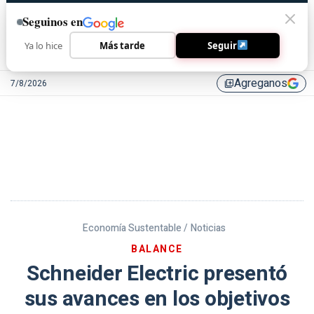
Seguinos en
Ya lo hice
Más tarde
Seguir
Agreganos
7/8/2026
library_add
Economía Sustentable /
Noticias
BALANCE
Schneider Electric presentó
sus avances en los objetivos