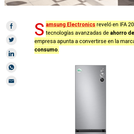
S
amsung Electronics
reveló en IFA 20
tecnologías avanzadas de
ahorro de
empresa apunta a convertirse en la mar
consumo
.