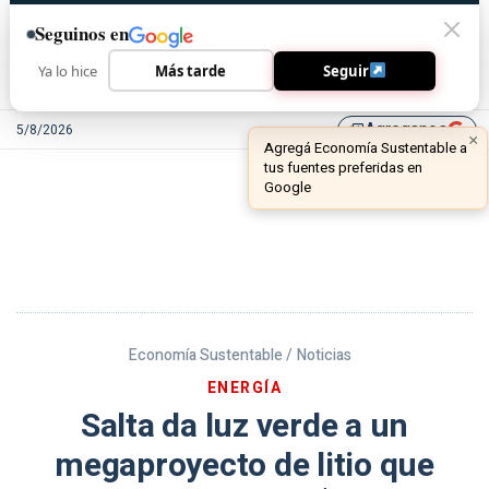
Seguinos en
Ya lo hice
Más tarde
Seguir
Agreganos
5/8/2026
library_add
Economía Sustentable /
Noticias
ENERGÍA
Salta da luz verde a un
megaproyecto de litio que