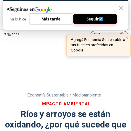
Seguinos en
Ya lo hice
Más tarde
Seguir
Agreganos
7/8/2026
library_add
Economía Sustentable /
Medioambiente
IMPACTO AMBIENTAL
Ríos y arroyos se están
oxidando, ¿por qué sucede que