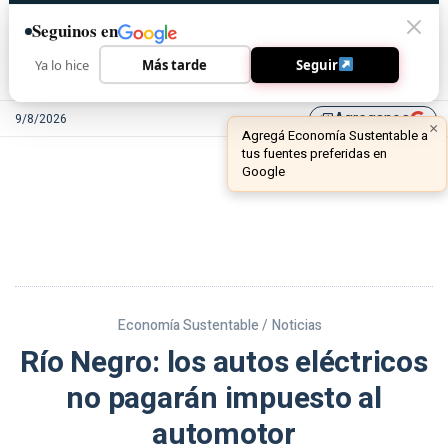
Seguinos en
Ya lo hice
Más tarde
Seguir
Agreganos
9/8/2026
library_add
Economía Sustentable /
Noticias
Río Negro: los autos eléctricos
no pagarán impuesto al
automotor