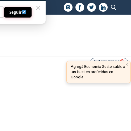
O
Seguir
Agreganos
library_add
×
Agregá Economía Sustentable a
tus fuentes preferidas en
Google