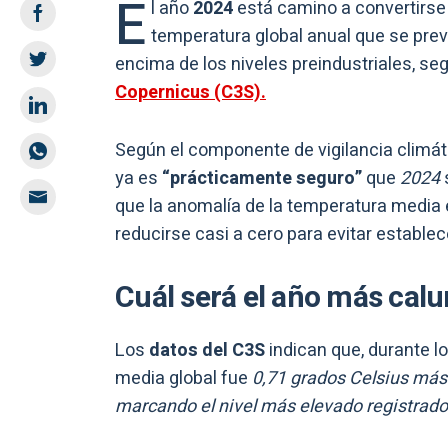
E
l año
2024
está camino a convertirse
temperatura global anual que se prevé
encima de los niveles preindustriales, se
Copernicus (C3S).
Según el componente de vigilancia climáti
ya es
“prácticamente seguro”
que
2024
que la anomalía de la temperatura media 
reducirse casi a cero para evitar estable
Cuál será el año más calu
Los
datos del C3S
indican que, durante l
media global fue
0,71 grados Celsius más 
marcando el nivel más elevado registrado