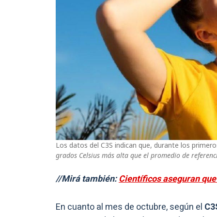
Los datos del C3S indican que, durante los primer
grados Celsius más alta que el promedio de referen
//Mirá también:
Científicos aseguran que
En cuanto al mes de octubre, según el
C3