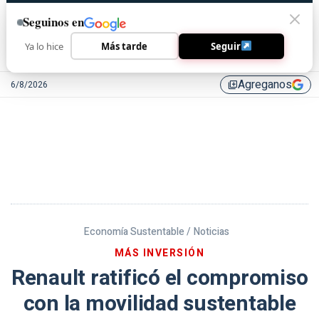
Seguinos en
Ya lo hice
Más tarde
Seguir
Agreganos
6/8/2026
library_add
Economía Sustentable /
Noticias
MÁS INVERSIÓN
Renault ratificó el compromiso
con la movilidad sustentable