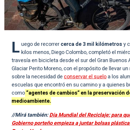
L
uego de recorrer
cerca de 3 mil kilómetros
y 
kilos menos, Diego Colombo, completó el miér
travesía en bicicleta desde el sur del Gran Buenos A
Glaciar Perito Moreno, con el propósito de llevar u
sobre la necesidad de
conservar el suelo
a los alu
escuelas que encontró en su camino y a quienes b
como
“agentes de cambios” en la preservación d
medioambiente.
//Mirá también:
Día Mundial del Reciclaje: para qu
Gobierno porteño empieza a juntar bolsas plástica