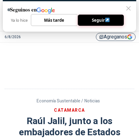
Seguinos en
Ya lo hice
Más tarde
Seguir
Agreganos
6/8/2026
library_add
Economía Sustentable /
Noticias
CATAMARCA
Raúl Jalil, junto a los
embajadores de Estados