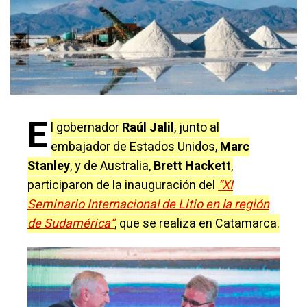
E
l gobernador
Raúl Jalil
, junto al
embajador de Estados Unidos,
Marc
Stanley
, y de Australia,
Brett Hackett
,
participaron de la inauguración del
“XI
Seminario Internacional de Litio en la región
de Sudamérica”
, que se realiza en Catamarca.