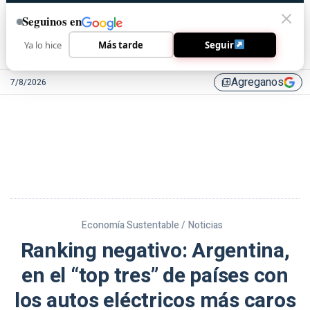
Seguinos en
Ya lo hice
Más tarde
Seguir
Agreganos
7/8/2026
library_add
Economía Sustentable /
Noticias
Ranking negativo: Argentina,
en el “top tres” de países con
los autos eléctricos más caros