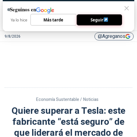
Seguinos en
Ya lo hice
Más tarde
Seguir
Agreganos
9/8/2026
library_add
Economía Sustentable /
Noticias
Quiere superar a Tesla: este
fabricante “está seguro” de
que liderará el mercado de