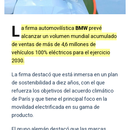
L
a firma automovilística
BMW
prevé
alcanzar un volumen mundial acumulado
de ventas de más de 4,6 millones de
vehículos 100% eléctricos para el ejercicio
2030.
La firma destacó que está inmersa en un plan
de sostenibilidad a diez años, con el que
refuerza los objetivos del acuerdo climático
de París y que tiene el principal foco en la
movilidad electrificada en su gama de
producto.
El grupo alemán destacó que las marcas