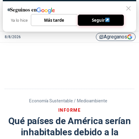
Seguinos en
Ya lo hice
Más tarde
Seguir
Agreganos
8/8/2026
library_add
Economía Sustentable /
Medioambiente
INFORME
Qué países de América serían
inhabitables debido a la