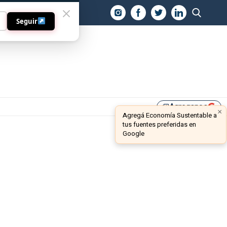
O
Seguir
Agreganos
library_add
×
Agregá Economía Sustentable a
tus fuentes preferidas en
Google