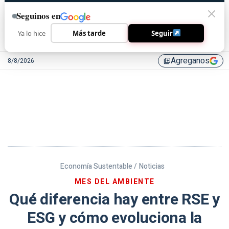
Seguinos en
Ya lo hice
Más tarde
Seguir
Agreganos
8/8/2026
library_add
Economía Sustentable /
Noticias
MES DEL AMBIENTE
Qué diferencia hay entre RSE y
ESG y cómo evoluciona la