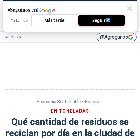
Seguinos en
Ya lo hice
Más tarde
Seguir
Agreganos
6/8/2026
library_add
Economía Sustentable /
Noticias
EN TONELADAS
Qué cantidad de residuos se
reciclan por día en la ciudad de