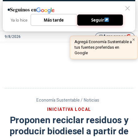
Seguinos en
Ya lo hice
Más tarde
Seguir
Agreganos
9/8/2026
library_add
Economía Sustentable /
Noticias
INICIATIVA LOCAL
Proponen reciclar residuos y
producir biodiesel a partir de