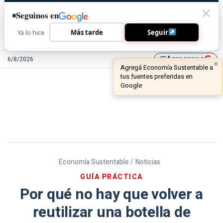
Seguinos en
Ya lo hice
Más tarde
Seguir
Agreganos
6/8/2026
library_add
Economía Sustentable /
Noticias
GUÍA PRÁCTICA
Por qué no hay que volver a
reutilizar una botella de