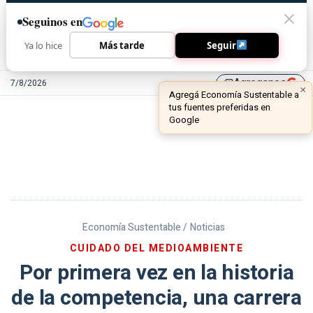
Seguinos en
Ya lo hice
Más tarde
Seguir
Agreganos
7/8/2026
library_add
Economía Sustentable /
Noticias
CUIDADO DEL MEDIOAMBIENTE
Por primera vez en la historia
de la competencia, una carrera