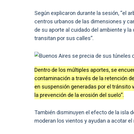
Según explicaron durante la sesión, “el ar
centros urbanos de las dimensiones y car
de su aporte al cuidado del ambiente y la 
transitan por sus calles”.
Dentro de los múltiples aportes, se encuen
contaminación a través de la retención de
en suspensión generadas por el tránsito 
la prevención de la erosión del suelo”.
También disminuyen el efecto de la isla 
moderan los vientos y ayudan a acotar el