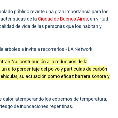
bolado público reviste una gran importancia para los
acterísticas de la
Ciudad de Buenos Aires
, en virtud
calidad de vida de las personas que los habitan y
tran “su contribución a la reducción de la
 un alto porcentaje del polvo y partículas de carbón
vehicular, su actuación como eficaz barrera sonora y
de calor, atemperando los extremos de temperatura,
 riesgo de inundaciones repentinas.