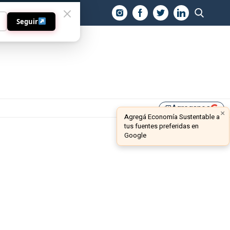
O
Seguir
Agreganos
library_add
×
Agregá Economía Sustentable a
tus fuentes preferidas en
Google