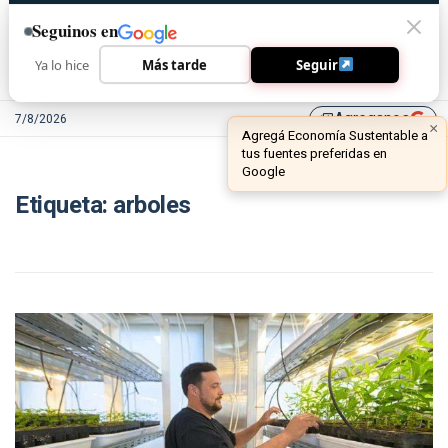
Seguinos en
Ya lo hice
Más tarde
Seguir
Agreganos
7/8/2026
library_add
Etiqueta:
arboles