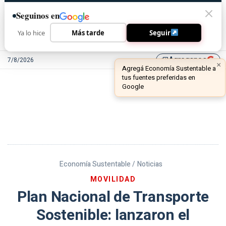
Seguinos en
Ya lo hice
Más tarde
Seguir
Agreganos
7/8/2026
library_add
Economía Sustentable /
Noticias
MOVILIDAD
Plan Nacional de Transporte
Sostenible: lanzaron el