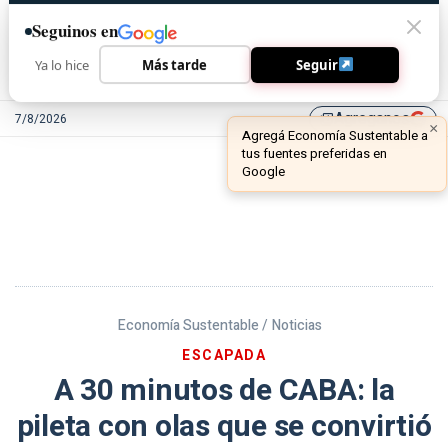
Seguinos en
Ya lo hice
Más tarde
Seguir
Agreganos
7/8/2026
library_add
Economía Sustentable /
Noticias
ESCAPADA
A 30 minutos de CABA: la
pileta con olas que se convirtió