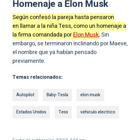
Homenaje a Elon Musk
Según confesó la pareja hasta pensaron
en llamar a la niña Tess, como un homenaje a
la firma comandada por
Elon Musk
.
Sin
embargo, se terminaron inclinando por Maeve,
el nombre que ya habían pensado
previamente.
Temas relacionados:
Autopilot
Baby-Tesla
elon musk
Estados Unidos
Tess
vehiculo electrico