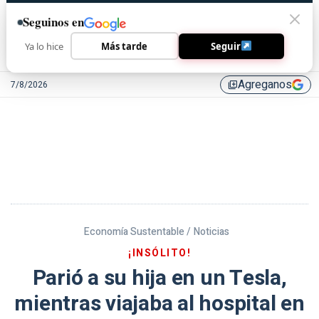
Seguinos en
Ya lo hice
Más tarde
Seguir
Agreganos
7/8/2026
library_add
Economía Sustentable /
Noticias
¡INSÓLITO!
Parió a su hija en un Tesla,
mientras viajaba al hospital en