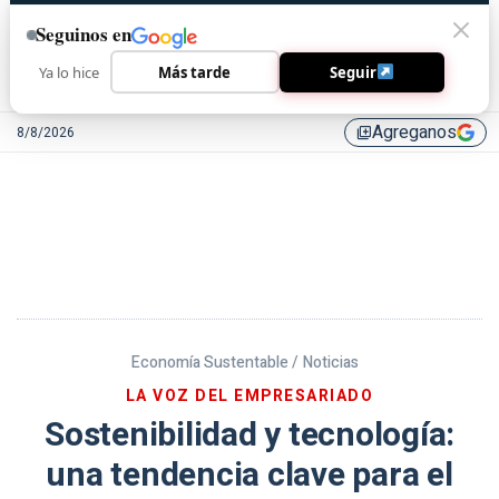
Seguinos en
Ya lo hice
Más tarde
Seguir
Agreganos
8/8/2026
library_add
Economía Sustentable /
Noticias
LA VOZ DEL EMPRESARIADO
Sostenibilidad y tecnología:
una tendencia clave para el