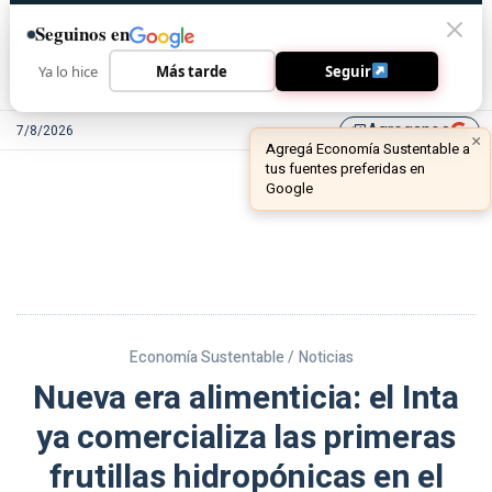
Seguinos en
Ya lo hice
Más tarde
Seguir
Agreganos
7/8/2026
library_add
Economía Sustentable /
Noticias
Nueva era alimenticia: el Inta
ya comercializa las primeras
frutillas hidropónicas en el