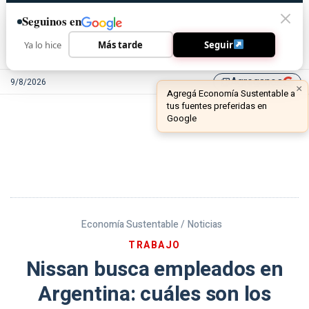
Seguinos en
Ya lo hice
Más tarde
Seguir
Agreganos
9/8/2026
library_add
Economía Sustentable /
Noticias
TRABAJO
Nissan busca empleados en
Argentina: cuáles son los