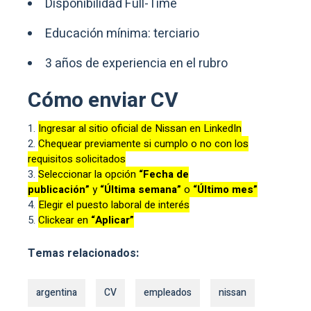
Disponibilidad Full-Time
Educación mínima: terciario
3 años de experiencia en el rubro
Cómo enviar CV
Ingresar al sitio oficial de Nissan en LinkedIn
Chequear previamente si cumplo o no con los
requisitos solicitados
Seleccionar la opción
“Fecha de
publicación”
y
“Última semana”
o
“Último mes”
Elegir el puesto laboral de interés
Clickear en
“Aplicar”
Temas relacionados:
argentina
CV
empleados
nissan