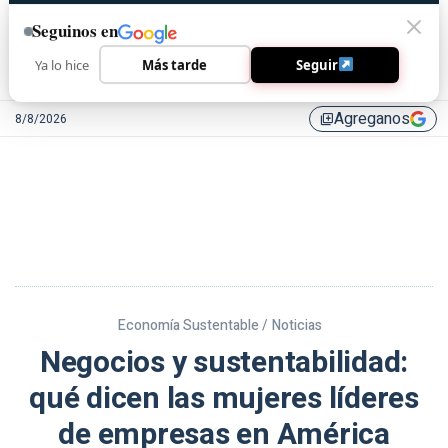
Seguinos en
Ya lo hice
Más tarde
Seguir
Agreganos
8/8/2026
library_add
Economía Sustentable /
Noticias
Negocios y sustentabilidad:
qué dicen las mujeres líderes
de empresas en América