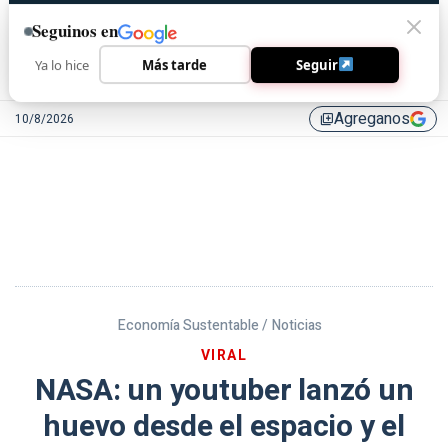
Seguinos en
Ya lo hice
Más tarde
Seguir
Agreganos
10/8/2026
library_add
Economía Sustentable /
Noticias
VIRAL
NASA: un youtuber lanzó un
huevo desde el espacio y el